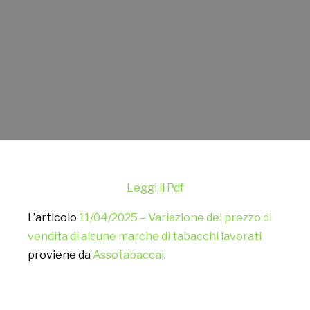
Leggi il Pdf
L’articolo
11/04/2025 – Variazione del prezzo di
vendita di alcune marche di tabacchi lavorati
proviene da
Assotabaccai
.