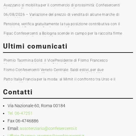
Avezzano si mobilita per il commercio di prossimità: Confesercenti
Marsica e Fipac in piazza per la raccolta firme
06/08/2026 – Variazione del prezzo di vendita di alcune marche di
tabacchi lavorati
Pensione, verifica gratuitamente la tua posizione contributiva con il
servizio del Patronato Confesercenti Grosseto
Fipac Confesercenti a Bologna scende in campo per la raccolta firme
sul commercio di prossimità
Ultimi comunicati
Premio Taormina Gold: il VicePresidente di Fismo Francesco
Musumeci premia la stilista Chiara Boni
Fismo Confesercenti Veneto Centrale: Saldi estivi, per due
commercianti su tre affluenza in calo. Incassi giù del 10%
Patto Italia-Francia per la moda: al Mimit il confronto tra Urso e il
ministro Martin
Contatti
Via Nazionale 60, Roma 00184
Tel. 06-47251
Fax 06-4746886
Email:
assoterziario@confesercenti.it
Ufficio Stampa:
stampa@confesercenti.it