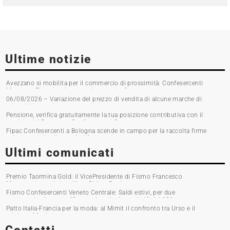
Ultime notizie
Avezzano si mobilita per il commercio di prossimità: Confesercenti
Marsica e Fipac in piazza per la raccolta firme
06/08/2026 – Variazione del prezzo di vendita di alcune marche di
tabacchi lavorati
Pensione, verifica gratuitamente la tua posizione contributiva con il
servizio del Patronato Confesercenti Grosseto
Fipac Confesercenti a Bologna scende in campo per la raccolta firme
sul commercio di prossimità
Ultimi comunicati
Premio Taormina Gold: il VicePresidente di Fismo Francesco
Musumeci premia la stilista Chiara Boni
Fismo Confesercenti Veneto Centrale: Saldi estivi, per due
commercianti su tre affluenza in calo. Incassi giù del 10%
Patto Italia-Francia per la moda: al Mimit il confronto tra Urso e il
ministro Martin