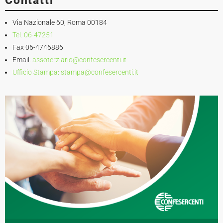
Contatti
Via Nazionale 60, Roma 00184
Tel. 06-47251
Fax 06-4746886
Email:
assoterziario@confesercenti.it
Ufficio Stampa:
stampa@confesercenti.it