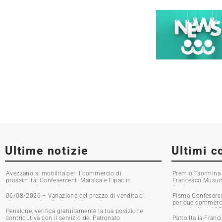
Ultime notizie
Ultimi c
Avezzano si mobilita per il commercio di
Premio Taormina G
prossimità: Confesercenti Marsica e Fipac in
Francesco Musumec
piazza per la raccolta firme
Boni
06/08/2026 – Variazione del prezzo di vendita di
Fismo Confesercen
alcune marche di tabacchi lavorati
per due commercia
Incassi giù del 1
Pensione, verifica gratuitamente la tua posizione
contributiva con il servizio del Patronato
Patto Italia-Franc