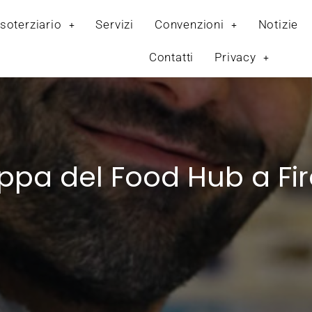
soterziario
Servizi
Convenzioni
Notizie
Contatti
Privacy
ppa del Food Hub a Fi