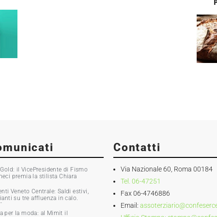
omunicati
Contatti
Via Nazionale 60, Roma 00184
old: il VicePresidente di Fismo
i premia la stilista Chiara
Tel. 06-47251
ti Veneto Centrale: Saldi estivi,
Fax 06-4746886
nti su tre affluenza in calo.
Email:
assoterziario@confesercen
0%
ia per la moda: al Mimit il