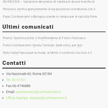
06/08/2026 – Variazione del prezzo di vendita di alcune marche di
tabacchi lavorati
Pensione, verifica gratuitamente la tua posizione contributiva con il
servizio del Patronato Confesercenti Grosseto
Fipac Confesercenti a Bologna scende in campo per la raccolta firme
sul commercio di prossimità
Ultimi comunicati
Premio Taormina Gold: il VicePresidente di Fismo Francesco
Musumeci premia la stilista Chiara Boni
Fismo Confesercenti Veneto Centrale: Saldi estivi, per due
commercianti su tre affluenza in calo. Incassi giù del 10%
Patto Italia-Francia per la moda: al Mimit il confronto tra Urso e il
ministro Martin
Contatti
Via Nazionale 60, Roma 00184
Tel. 06-47251
Fax 06-4746886
Email:
assoterziario@confesercenti.it
Ufficio Stampa:
stampa@confesercenti.it