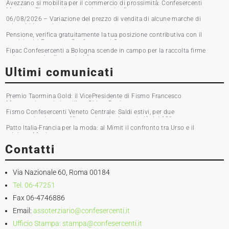
Avezzano si mobilita per il commercio di prossimità: Confesercenti
Marsica e Fipac in piazza per la raccolta firme
06/08/2026 – Variazione del prezzo di vendita di alcune marche di
tabacchi lavorati
Pensione, verifica gratuitamente la tua posizione contributiva con il
servizio del Patronato Confesercenti Grosseto
Fipac Confesercenti a Bologna scende in campo per la raccolta firme
sul commercio di prossimità
Ultimi comunicati
Premio Taormina Gold: il VicePresidente di Fismo Francesco
Musumeci premia la stilista Chiara Boni
Fismo Confesercenti Veneto Centrale: Saldi estivi, per due
commercianti su tre affluenza in calo. Incassi giù del 10%
Patto Italia-Francia per la moda: al Mimit il confronto tra Urso e il
ministro Martin
Contatti
Via Nazionale 60, Roma 00184
Tel. 06-47251
Fax 06-4746886
Email:
assoterziario@confesercenti.it
Ufficio Stampa:
stampa@confesercenti.it