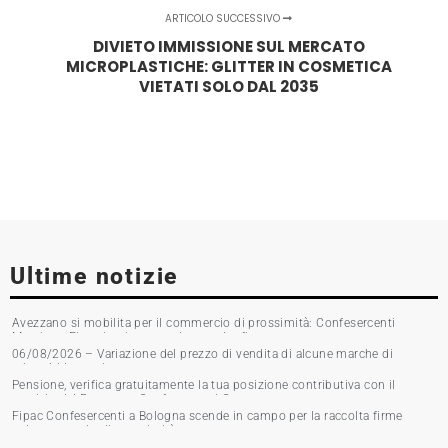
ARTICOLO SUCCESSIVO
DIVIETO IMMISSIONE SUL MERCATO
MICROPLASTICHE: GLITTER IN COSMETICA
VIETATI SOLO DAL 2035
Ultime notizie
Avezzano si mobilita per il commercio di prossimità: Confesercenti
Marsica e Fipac in piazza per la raccolta firme
06/08/2026 – Variazione del prezzo di vendita di alcune marche di
tabacchi lavorati
Pensione, verifica gratuitamente la tua posizione contributiva con il
servizio del Patronato Confesercenti Grosseto
Fipac Confesercenti a Bologna scende in campo per la raccolta firme
sul commercio di prossimità