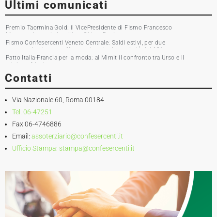
Ultimi comunicati
Premio Taormina Gold: il VicePresidente di Fismo Francesco
Musumeci premia la stilista Chiara Boni
Fismo Confesercenti Veneto Centrale: Saldi estivi, per due
commercianti su tre affluenza in calo. Incassi giù del 10%
Patto Italia-Francia per la moda: al Mimit il confronto tra Urso e il
ministro Martin
Contatti
Via Nazionale 60, Roma 00184
Tel. 06-47251
Fax 06-4746886
Email:
assoterziario@confesercenti.it
Ufficio Stampa:
stampa@confesercenti.it