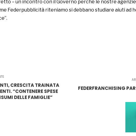
aretto – un incontro con il Governo perché le nostre agenz
ome Federpubblicità riteniamo si debbano studiare aiuti ad 
ce”.
NTE
AR
NTI, CRESCITA TRAINATA
FEDERFRANCHISING PAR
LENTI. “CONTENERE SPESE
NSUMI DELLE FAMIGLIE”