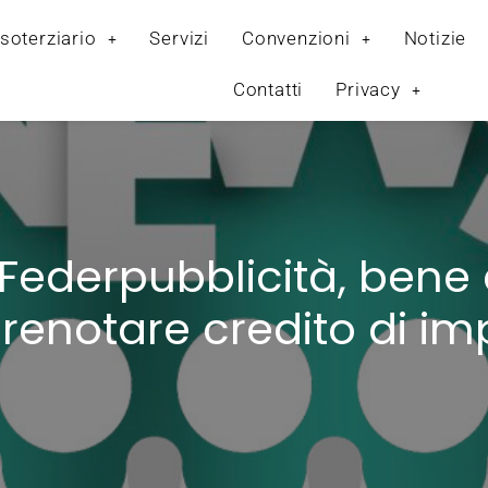
soterziario
Servizi
Convenzioni
Notizie
Contatti
Privacy
 Federpubblicità, bene 
renotare credito di i