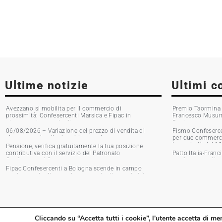
Ultime notizie
Ultimi c
Avezzano si mobilita per il commercio di
Premio Taormina G
prossimità: Confesercenti Marsica e Fipac in
Francesco Musumec
piazza per la raccolta firme
Boni
06/08/2026 – Variazione del prezzo di vendita di
Fismo Confesercen
alcune marche di tabacchi lavorati
per due commercia
Incassi giù del 1
Pensione, verifica gratuitamente la tua posizione
contributiva con il servizio del Patronato
Patto Italia-Franc
Confesercenti Grosseto
confronto tra Urso
Fipac Confesercenti a Bologna scende in campo
per la raccolta firme sul commercio di prossimità
Cliccando su “Accetta tutti i cookie”, l'utente accetta di me