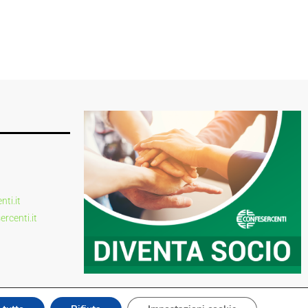
ti.it
centi.it