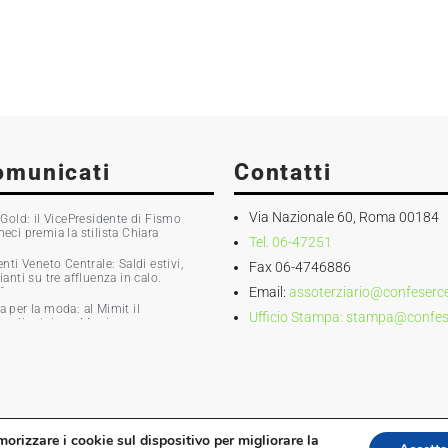
omunicati
Contatti
Via Nazionale 60, Roma 00184
old: il VicePresidente di Fismo
i premia la stilista Chiara
Tel. 06-47251
ti Veneto Centrale: Saldi estivi,
Fax 06-4746886
nti su tre affluenza in calo.
Email:
assoterziario@confesercen
0%
ia per la moda: al Mimit il
Ufficio Stampa:
stampa@confeser
 e il ministro Martin
morizzare i cookie sul dispositivo per migliorare la