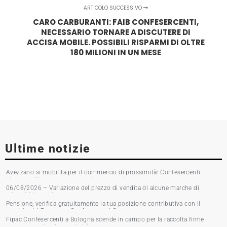
ARTICOLO SUCCESSIVO
CARO CARBURANTI: FAIB CONFESERCENTI,
NECESSARIO TORNARE A DISCUTERE DI
ACCISA MOBILE. POSSIBILI RISPARMI DI OLTRE
180 MILIONI IN UN MESE
Ultime notizie
Avezzano si mobilita per il commercio di prossimità: Confesercenti
Marsica e Fipac in piazza per la raccolta firme
06/08/2026 – Variazione del prezzo di vendita di alcune marche di
tabacchi lavorati
Pensione, verifica gratuitamente la tua posizione contributiva con il
servizio del Patronato Confesercenti Grosseto
Fipac Confesercenti a Bologna scende in campo per la raccolta firme
sul commercio di prossimità