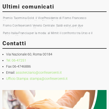
Ultimi comunicati
Premio Taormina Gold: il VicePresidente di Fismo Francesco
Musumeci premia la stilista Chiara Boni
Fismo Confesercenti Veneto Centrale: Saldi estivi, per due
commercianti su tre affluenza in calo. Incassi giù del 10%
Patto Italia-Francia per la moda: al Mimit il confronto tra Urso e il
ministro Martin
Contatti
Via Nazionale 60, Roma 00184
Tel. 06-47251
Fax 06-4746886
Email:
assoterziario@confesercenti.it
Ufficio Stampa:
stampa@confesercenti.it