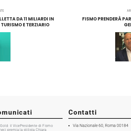
NTE
AR
ETTA DA 11 MILIARDI IN
FISMO PRENDERÀ PART
I TURISMO E TERZIARIO
GE
omunicati
Contatti
Via Nazionale 60, Roma 00184
old: il VicePresidente di Fismo
i premia la stilista Chiara