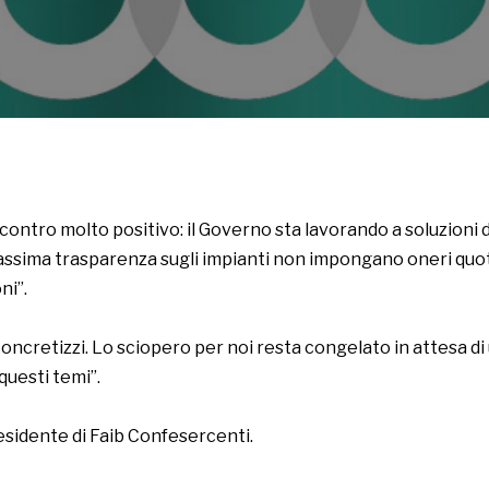
incontro molto positivo: il Governo sta lavorando a soluzioni 
ssima trasparenza sugli impianti non impongano oneri quotid
ni”.
concretizzi. Lo sciopero per noi resta congelato in attesa d
 questi temi”.
residente di Faib Confesercenti.