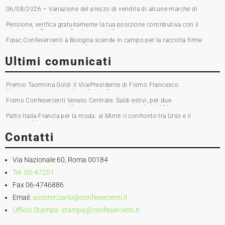
Marsica e Fipac in piazza per la raccolta firme
06/08/2026 – Variazione del prezzo di vendita di alcune marche di
tabacchi lavorati
Pensione, verifica gratuitamente la tua posizione contributiva con il
servizio del Patronato Confesercenti Grosseto
Fipac Confesercenti a Bologna scende in campo per la raccolta firme
sul commercio di prossimità
Ultimi comunicati
Premio Taormina Gold: il VicePresidente di Fismo Francesco
Musumeci premia la stilista Chiara Boni
Fismo Confesercenti Veneto Centrale: Saldi estivi, per due
commercianti su tre affluenza in calo. Incassi giù del 10%
Patto Italia-Francia per la moda: al Mimit il confronto tra Urso e il
ministro Martin
Contatti
Via Nazionale 60, Roma 00184
Tel. 06-47251
Fax 06-4746886
Email:
assoterziario@confesercenti.it
Ufficio Stampa:
stampa@confesercenti.it