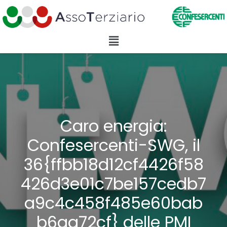
Caro energia:
Confesercenti-SWG, il
36{ffbb18d12cf4426f58
426d3e01c7be157cedb7
a9c4c458f485e60bab
b6aa72cf} delle PMI