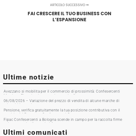
ARTICOLO SUCCESSIVO
FAI CRESCERE IL TUO BUSINESS CON
L’ESPANSIONE
Ultime notizie
Avezzano si mobilita per il commercio di prossimità: Confesercenti
Marsica e Fipac in piazza per la raccolta firme
06/08/2026 – Variazione del prezzo di vendita di alcune marche di
tabacchi lavorati
Pensione, verifica gratuitamente la tua posizione contributiva con il
servizio del Patronato Confesercenti Grosseto
Fipac Confesercenti a Bologna scende in campo per la raccolta firme
sul commercio di prossimità
Ultimi comunicati