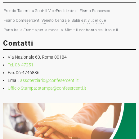
Premio Taormina Gold: il VicePresidente di Fismo Francesco
Musumeci premia la stilista Chiara Boni
Fismo Confesercenti Veneto Centrale: Saldi estivi, per due
commercianti su tre affluenza in calo. Incassi giù del 10%
Patto Italia-Francia per la moda: al Mimit il confronto tra Urso e il
ministro Martin
Contatti
Via Nazionale 60, Roma 00184
Tel. 06-47251
Fax 06-4746886
Email:
assoterziario@confesercenti.it
Ufficio Stampa:
stampa@confesercenti.it