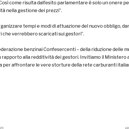
Così come risulta dall’esito parlamentare è solo un onere pe
tà nella gestione dei prezzi”.
rganizzare tempi e modi di attuazione del nuovo obbligo, dan
i che verrebbero scaricati sui gestori”.
ederazione benzinai Confesercenti – della riduzione delle m
pporto alla redditività dei gestori. Invitiamo il Ministero 
 per affrontare le vere storture della rete carburanti italia
NTE
AR