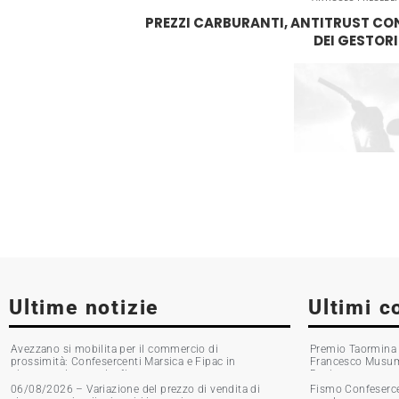
PREZZI CARBURANTI, ANTITRUST CO
DEI GESTORI
Ultime notizie
Ultimi c
Avezzano si mobilita per il commercio di
Premio Taormina G
prossimità: Confesercenti Marsica e Fipac in
Francesco Musumec
piazza per la raccolta firme
Boni
06/08/2026 – Variazione del prezzo di vendita di
Fismo Confesercen