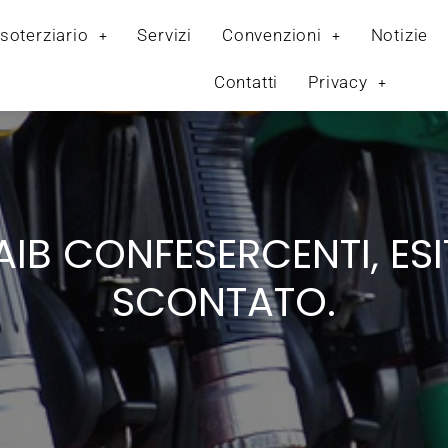
soterziario
Servizi
Convenzioni
Notizie
Contatti
Privacy
AIB CONFESERCENTI, E
SCONTATO.