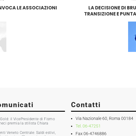
NVOCA LE ASSOCIAZIONI
LA DECISIONE DI BR
TRANSIZIONE E PUNT
omunicati
Contatti
Via Nazionale 60, Roma 00184
old: il VicePresidente di Fismo
i premia la stilista Chiara
Tel. 06-47251
ti Veneto Centrale: Saldi estivi,
Fax 06-4746886