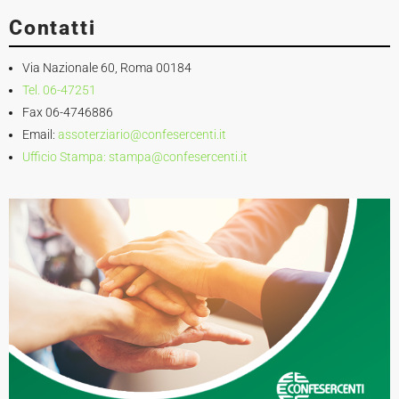
ministro Martin
Contatti
Via Nazionale 60, Roma 00184
Tel. 06-47251
Fax 06-4746886
Email:
assoterziario@confesercenti.it
Ufficio Stampa:
stampa@confesercenti.it