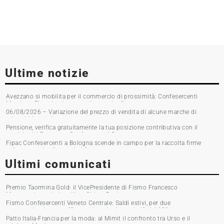
Ultime notizie
Avezzano si mobilita per il commercio di prossimità: Confesercenti
Marsica e Fipac in piazza per la raccolta firme
06/08/2026 – Variazione del prezzo di vendita di alcune marche di
tabacchi lavorati
Pensione, verifica gratuitamente la tua posizione contributiva con il
servizio del Patronato Confesercenti Grosseto
Fipac Confesercenti a Bologna scende in campo per la raccolta firme
sul commercio di prossimità
Ultimi comunicati
Premio Taormina Gold: il VicePresidente di Fismo Francesco
Musumeci premia la stilista Chiara Boni
Fismo Confesercenti Veneto Centrale: Saldi estivi, per due
commercianti su tre affluenza in calo. Incassi giù del 10%
Patto Italia-Francia per la moda: al Mimit il confronto tra Urso e il