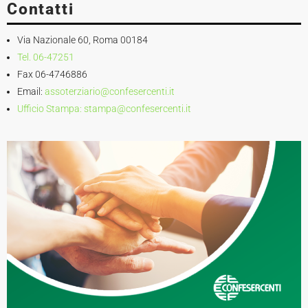
Contatti
Via Nazionale 60, Roma 00184
Tel. 06-47251
Fax 06-4746886
Email:
assoterziario@confesercenti.it
Ufficio Stampa:
stampa@confesercenti.it