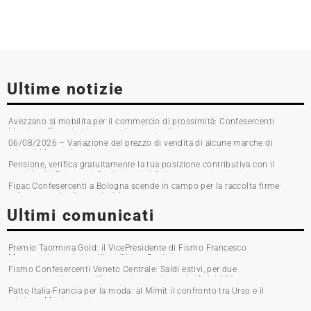
Ultime notizie
Avezzano si mobilita per il commercio di prossimità: Confesercenti
Marsica e Fipac in piazza per la raccolta firme
06/08/2026 – Variazione del prezzo di vendita di alcune marche di
tabacchi lavorati
Pensione, verifica gratuitamente la tua posizione contributiva con il
servizio del Patronato Confesercenti Grosseto
Fipac Confesercenti a Bologna scende in campo per la raccolta firme
sul commercio di prossimità
Ultimi comunicati
Premio Taormina Gold: il VicePresidente di Fismo Francesco
Musumeci premia la stilista Chiara Boni
Fismo Confesercenti Veneto Centrale: Saldi estivi, per due
commercianti su tre affluenza in calo. Incassi giù del 10%
Patto Italia-Francia per la moda: al Mimit il confronto tra Urso e il
ministro Martin