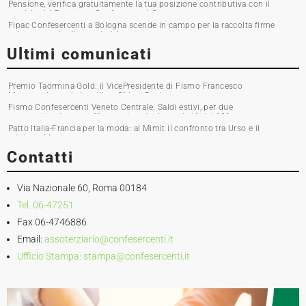
Pensione, verifica gratuitamente la tua posizione contributiva con il
servizio del Patronato Confesercenti Grosseto
Fipac Confesercenti a Bologna scende in campo per la raccolta firme
sul commercio di prossimità
Ultimi comunicati
Premio Taormina Gold: il VicePresidente di Fismo Francesco
Musumeci premia la stilista Chiara Boni
Fismo Confesercenti Veneto Centrale: Saldi estivi, per due
commercianti su tre affluenza in calo. Incassi giù del 10%
Patto Italia-Francia per la moda: al Mimit il confronto tra Urso e il
ministro Martin
Contatti
Via Nazionale 60, Roma 00184
Tel. 06-47251
Fax 06-4746886
Email:
assoterziario@confesercenti.it
Ufficio Stampa:
stampa@confesercenti.it