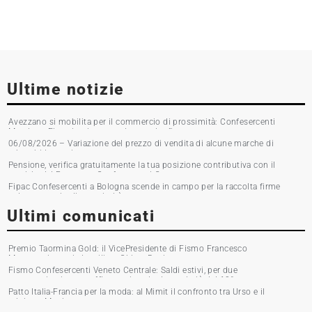
Ultime notizie
Avezzano si mobilita per il commercio di prossimità: Confesercenti
Marsica e Fipac in piazza per la raccolta firme
06/08/2026 – Variazione del prezzo di vendita di alcune marche di
tabacchi lavorati
Pensione, verifica gratuitamente la tua posizione contributiva con il
servizio del Patronato Confesercenti Grosseto
Fipac Confesercenti a Bologna scende in campo per la raccolta firme
sul commercio di prossimità
Ultimi comunicati
Premio Taormina Gold: il VicePresidente di Fismo Francesco
Musumeci premia la stilista Chiara Boni
Fismo Confesercenti Veneto Centrale: Saldi estivi, per due
commercianti su tre affluenza in calo. Incassi giù del 10%
Patto Italia-Francia per la moda: al Mimit il confronto tra Urso e il
ministro Martin