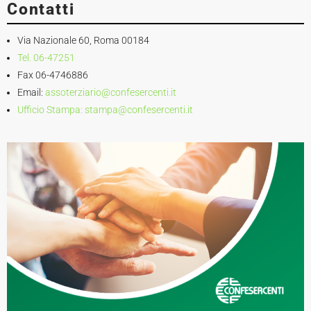
Contatti
Via Nazionale 60, Roma 00184
Tel. 06-47251
Fax 06-4746886
Email:
assoterziario@confesercenti.it
Ufficio Stampa:
stampa@confesercenti.it