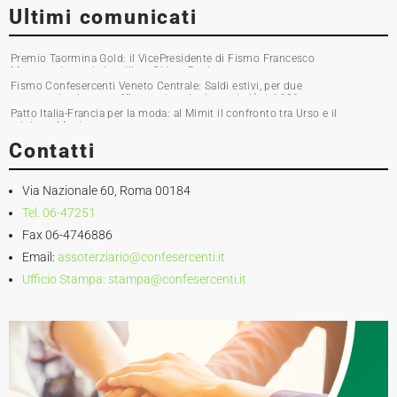
Ultimi comunicati
Premio Taormina Gold: il VicePresidente di Fismo Francesco
Musumeci premia la stilista Chiara Boni
Fismo Confesercenti Veneto Centrale: Saldi estivi, per due
commercianti su tre affluenza in calo. Incassi giù del 10%
Patto Italia-Francia per la moda: al Mimit il confronto tra Urso e il
ministro Martin
Contatti
Via Nazionale 60, Roma 00184
Tel. 06-47251
Fax 06-4746886
Email:
assoterziario@confesercenti.it
Ufficio Stampa:
stampa@confesercenti.it