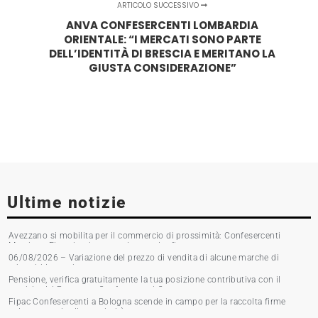
ARTICOLO SUCCESSIVO
ANVA CONFESERCENTI LOMBARDIA
ORIENTALE: “I MERCATI SONO PARTE
DELL’IDENTITÀ DI BRESCIA E MERITANO LA
GIUSTA CONSIDERAZIONE”
Ultime notizie
Avezzano si mobilita per il commercio di prossimità: Confesercenti
Marsica e Fipac in piazza per la raccolta firme
06/08/2026 – Variazione del prezzo di vendita di alcune marche di
tabacchi lavorati
Pensione, verifica gratuitamente la tua posizione contributiva con il
servizio del Patronato Confesercenti Grosseto
Fipac Confesercenti a Bologna scende in campo per la raccolta firme
sul commercio di prossimità