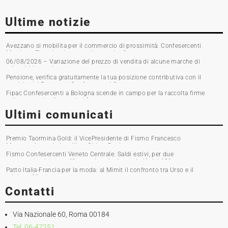
Ultime notizie
Avezzano si mobilita per il commercio di prossimità: Confesercenti
Marsica e Fipac in piazza per la raccolta firme
06/08/2026 – Variazione del prezzo di vendita di alcune marche di
tabacchi lavorati
Pensione, verifica gratuitamente la tua posizione contributiva con il
servizio del Patronato Confesercenti Grosseto
Fipac Confesercenti a Bologna scende in campo per la raccolta firme
sul commercio di prossimità
Ultimi comunicati
Premio Taormina Gold: il VicePresidente di Fismo Francesco
Musumeci premia la stilista Chiara Boni
Fismo Confesercenti Veneto Centrale: Saldi estivi, per due
commercianti su tre affluenza in calo. Incassi giù del 10%
Patto Italia-Francia per la moda: al Mimit il confronto tra Urso e il
ministro Martin
Contatti
Via Nazionale 60, Roma 00184
Tel. 06-47251