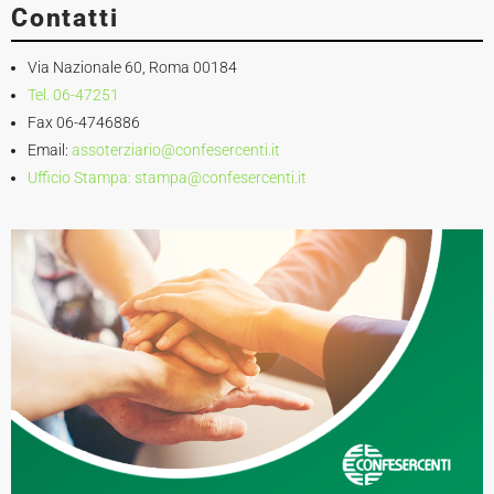
Contatti
Via Nazionale 60, Roma 00184
Tel. 06-47251
Fax 06-4746886
Email:
assoterziario@confesercenti.it
Ufficio Stampa:
stampa@confesercenti.it