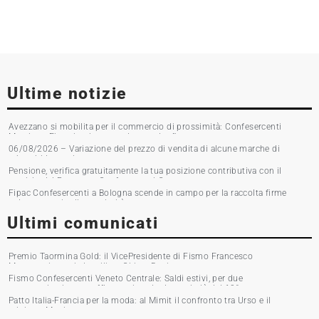
Ultime notizie
Avezzano si mobilita per il commercio di prossimità: Confesercenti
Marsica e Fipac in piazza per la raccolta firme
06/08/2026 – Variazione del prezzo di vendita di alcune marche di
tabacchi lavorati
Pensione, verifica gratuitamente la tua posizione contributiva con il
servizio del Patronato Confesercenti Grosseto
Fipac Confesercenti a Bologna scende in campo per la raccolta firme
sul commercio di prossimità
Ultimi comunicati
Premio Taormina Gold: il VicePresidente di Fismo Francesco
Musumeci premia la stilista Chiara Boni
Fismo Confesercenti Veneto Centrale: Saldi estivi, per due
commercianti su tre affluenza in calo. Incassi giù del 10%
Patto Italia-Francia per la moda: al Mimit il confronto tra Urso e il
ministro Martin