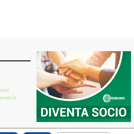
ti.it
centi.it