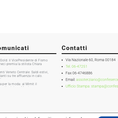
omunicati
Contatti
Via Nazionale 60, Roma 00184
old: il VicePresidente di Fismo
i premia la stilista Chiara
Tel. 06-47251
ti Veneto Centrale: Saldi estivi,
Fax 06-4746886
nti su tre affluenza in calo.
Email:
assoterziario@confesercen
0%
ia per la moda: al Mimit il
Ufficio Stampa:
stampa@confeser
 e il ministro Martin