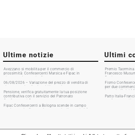
Ultime notizie
Ultimi c
Avezzano si mobilita per il commercio di
Premio Taormina G
prossimità: Confesercenti Marsica e Fipac in
Francesco Musumec
piazza per la raccolta firme
Boni
06/08/2026 – Variazione del prezzo di vendita di
Fismo Confesercen
alcune marche di tabacchi lavorati
per due commercia
Incassi giù del 1
Pensione, verifica gratuitamente la tua posizione
contributiva con il servizio del Patronato
Patto Italia-Franc
Confesercenti Grosseto
confronto tra Urso
Fipac Confesercenti a Bologna scende in campo
per la raccolta firme sul commercio di prossimità