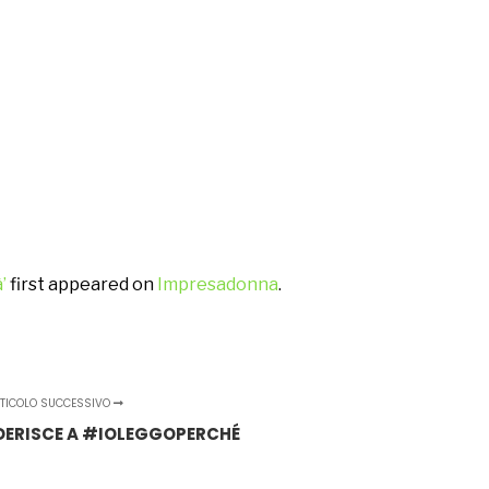
’
first appeared on
Impresadonna
.
TICOLO SUCCESSIVO
 ADERISCE A #IOLEGGOPERCHÉ