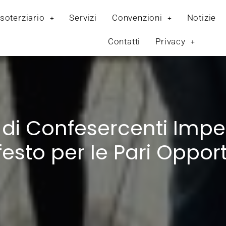
soterziario
Servizi
Convenzioni
Notizie
Contatti
Privacy
i Confesercenti Imper
festo per le Pari Opport