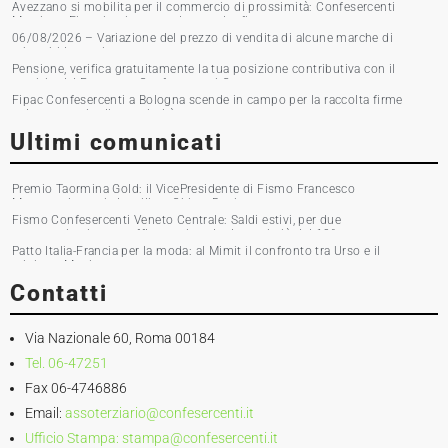
Avezzano si mobilita per il commercio di prossimità: Confesercenti
Marsica e Fipac in piazza per la raccolta firme
06/08/2026 – Variazione del prezzo di vendita di alcune marche di
tabacchi lavorati
Pensione, verifica gratuitamente la tua posizione contributiva con il
servizio del Patronato Confesercenti Grosseto
Fipac Confesercenti a Bologna scende in campo per la raccolta firme
sul commercio di prossimità
Ultimi comunicati
Premio Taormina Gold: il VicePresidente di Fismo Francesco
Musumeci premia la stilista Chiara Boni
Fismo Confesercenti Veneto Centrale: Saldi estivi, per due
commercianti su tre affluenza in calo. Incassi giù del 10%
Patto Italia-Francia per la moda: al Mimit il confronto tra Urso e il
ministro Martin
Contatti
Via Nazionale 60, Roma 00184
Tel. 06-47251
Fax 06-4746886
Email:
assoterziario@confesercenti.it
Ufficio Stampa:
stampa@confesercenti.it