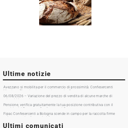
Ultime notizie
Avezzano si mobilita per il commercio di prossimità: Confesercenti
Marsica e Fipac in piazza per la raccolta firme
06/08/2026 – Variazione del prezzo di vendita di alcune marche di
tabacchi lavorati
Pensione, verifica gratuitamente la tua posizione contributiva con il
servizio del Patronato Confesercenti Grosseto
Fipac Confesercenti a Bologna scende in campo per la raccolta firme
sul commercio di prossimità
Ultimi comunicati