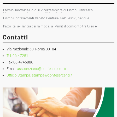
Premio Taormina Gold: il VicePresidente di Fismo Francesco
Musumeci premia la stilista Chiara Boni
Fismo Confesercenti Veneto Centrale: Saldi estivi, per due
commercianti su tre affluenza in calo. Incassi giù del 10%
Patto Italia-Francia per la moda: al Mimit il confronto tra Urso e il
ministro Martin
Contatti
Via Nazionale 60, Roma 00184
Tel. 06-47251
Fax 06-4746886
Email:
assoterziario@confesercenti.it
Ufficio Stampa:
stampa@confesercenti.it