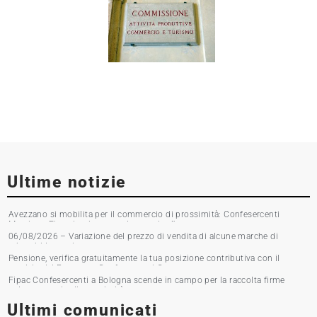
Ultime notizie
Avezzano si mobilita per il commercio di prossimità: Confesercenti
Marsica e Fipac in piazza per la raccolta firme
06/08/2026 – Variazione del prezzo di vendita di alcune marche di
tabacchi lavorati
Pensione, verifica gratuitamente la tua posizione contributiva con il
servizio del Patronato Confesercenti Grosseto
Fipac Confesercenti a Bologna scende in campo per la raccolta firme
sul commercio di prossimità
Ultimi comunicati