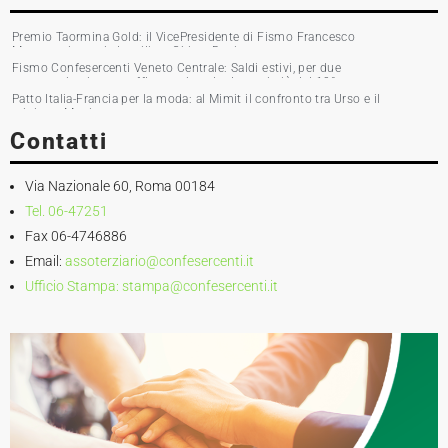
Premio Taormina Gold: il VicePresidente di Fismo Francesco
Musumeci premia la stilista Chiara Boni
Fismo Confesercenti Veneto Centrale: Saldi estivi, per due
commercianti su tre affluenza in calo. Incassi giù del 10%
Patto Italia-Francia per la moda: al Mimit il confronto tra Urso e il
ministro Martin
Contatti
Via Nazionale 60, Roma 00184
Tel. 06-47251
Fax 06-4746886
Email:
assoterziario@confesercenti.it
Ufficio Stampa:
stampa@confesercenti.it