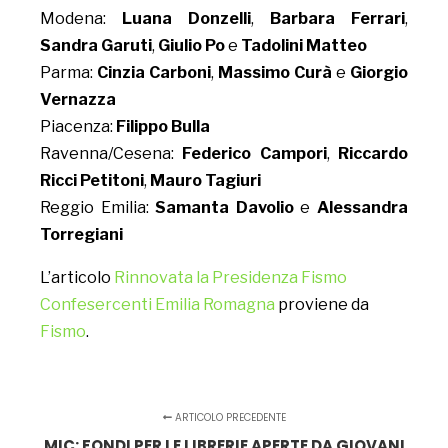
Modena:
Luana Donzelli
,
Barbara Ferrari
,
Sandra Garuti
,
Giulio Po
e
Tadolini Matteo
Parma:
Cinzia Carboni
,
Massimo Curà
e
Giorgio
Vernazza
Piacenza:
Filippo Bulla
Ravenna/Cesena:
Federico Campori
,
Riccardo
Ricci
Petitoni
,
Mauro Tagiuri
Reggio Emilia:
Samanta Davolio
e
Alessandra
Torregiani
L’articolo
Rinnovata la Presidenza Fismo
Confesercenti Emilia Romagna
proviene da
Fismo
.
ARTICOLO PRECEDENTE
MIC: FONDI PER LE LIBRERIE APERTE DA GIOVANI