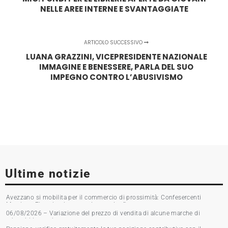
NELLE AREE INTERNE E SVANTAGGIATE
ARTICOLO SUCCESSIVO
LUANA GRAZZINI, VICEPRESIDENTE NAZIONALE
IMMAGINE E BENESSERE, PARLA DEL SUO
IMPEGNO CONTRO L’ABUSIVISMO
Ultime notizie
Avezzano si mobilita per il commercio di prossimità: Confesercenti
Marsica e Fipac in piazza per la raccolta firme
06/08/2026 – Variazione del prezzo di vendita di alcune marche di
tabacchi lavorati