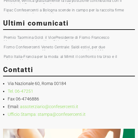
Pensione, verifica gratuitamente la tua posizione contributiva con il
servizio del Patronato Confesercenti Grosseto
Fipac Confesercenti a Bologna scende in campo per la raccolta firme
sul commercio di prossimità
Ultimi comunicati
Premio Taormina Gold: il VicePresidente di Fismo Francesco
Musumeci premia la stilista Chiara Boni
Fismo Confesercenti Veneto Centrale: Saldi estivi, per due
commercianti su tre affluenza in calo. Incassi giù del 10%
Patto Italia-Francia per la moda: al Mimit il confronto tra Urso e il
ministro Martin
Contatti
Via Nazionale 60, Roma 00184
Tel. 06-47251
Fax 06-4746886
Email:
assoterziario@confesercenti.it
Ufficio Stampa:
stampa@confesercenti.it