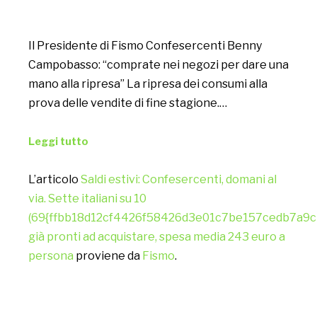
Il Presidente di Fismo Confesercenti Benny
Campobasso: “comprate nei negozi per dare una
mano alla ripresa” La ripresa dei consumi alla
prova delle vendite di fine stagione.…
Leggi tutto
L’articolo
Saldi estivi: Confesercenti, domani al
via. Sette italiani su 10
(69{ffbb18d12cf4426f58426d3e01c7be157cedb7a9
già pronti ad acquistare, spesa media 243 euro a
persona
proviene da
Fismo
.