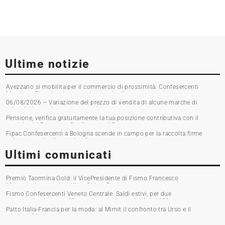
Ultime notizie
Avezzano si mobilita per il commercio di prossimità: Confesercenti
Marsica e Fipac in piazza per la raccolta firme
06/08/2026 – Variazione del prezzo di vendita di alcune marche di
tabacchi lavorati
Pensione, verifica gratuitamente la tua posizione contributiva con il
servizio del Patronato Confesercenti Grosseto
Fipac Confesercenti a Bologna scende in campo per la raccolta firme
sul commercio di prossimità
Ultimi comunicati
Premio Taormina Gold: il VicePresidente di Fismo Francesco
Musumeci premia la stilista Chiara Boni
Fismo Confesercenti Veneto Centrale: Saldi estivi, per due
commercianti su tre affluenza in calo. Incassi giù del 10%
Patto Italia-Francia per la moda: al Mimit il confronto tra Urso e il
ministro Martin