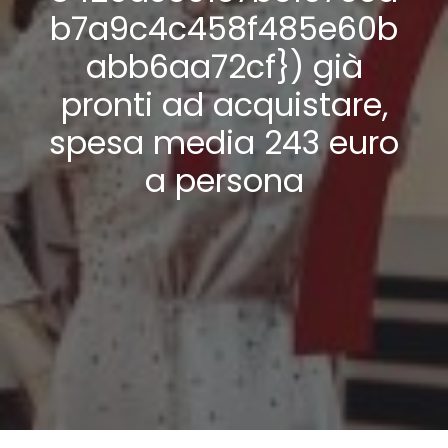
b7a9c4c458f485e60b
abb6aa72cf}) già
pronti ad acquistare,
spesa media 243 euro
a persona