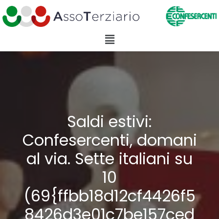
Saldi estivi:
Confesercenti, domani
al via. Sette italiani su
10
(69{ffbb18d12cf4426f5
8426d3e01c7be157ced