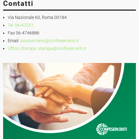
Contatti
Via Nazionale 60, Roma 00184
Tel. 06-47251
Fax 06-4746886
Email:
assoterziario@confesercenti.it
Ufficio Stampa:
stampa@confesercenti.it