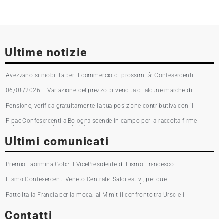
Ultime notizie
Avezzano si mobilita per il commercio di prossimità: Confesercenti
Marsica e Fipac in piazza per la raccolta firme
06/08/2026 – Variazione del prezzo di vendita di alcune marche di
tabacchi lavorati
Pensione, verifica gratuitamente la tua posizione contributiva con il
servizio del Patronato Confesercenti Grosseto
Fipac Confesercenti a Bologna scende in campo per la raccolta firme
sul commercio di prossimità
Ultimi comunicati
Premio Taormina Gold: il VicePresidente di Fismo Francesco
Musumeci premia la stilista Chiara Boni
Fismo Confesercenti Veneto Centrale: Saldi estivi, per due
commercianti su tre affluenza in calo. Incassi giù del 10%
Patto Italia-Francia per la moda: al Mimit il confronto tra Urso e il
ministro Martin
Contatti