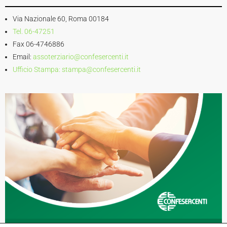
Via Nazionale 60, Roma 00184
Tel. 06-47251
Fax 06-4746886
Email:
assoterziario@confesercenti.it
Ufficio Stampa:
stampa@confesercenti.it