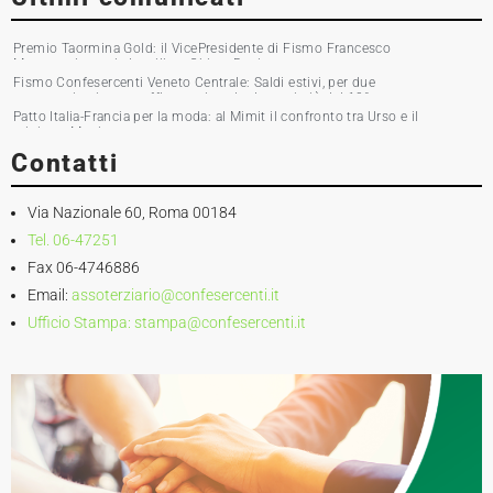
Premio Taormina Gold: il VicePresidente di Fismo Francesco
Musumeci premia la stilista Chiara Boni
Fismo Confesercenti Veneto Centrale: Saldi estivi, per due
commercianti su tre affluenza in calo. Incassi giù del 10%
Patto Italia-Francia per la moda: al Mimit il confronto tra Urso e il
ministro Martin
Contatti
Via Nazionale 60, Roma 00184
Tel. 06-47251
Fax 06-4746886
Email:
assoterziario@confesercenti.it
Ufficio Stampa:
stampa@confesercenti.it