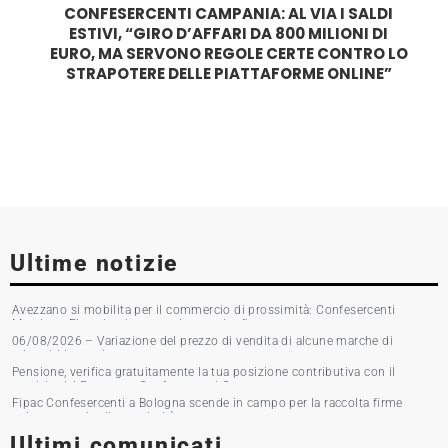
CONFESERCENTI CAMPANIA: AL VIA I SALDI
ESTIVI, “GIRO D’AFFARI DA 800 MILIONI DI
EURO, MA SERVONO REGOLE CERTE CONTRO LO
STRAPOTERE DELLE PIATTAFORME ONLINE”
Ultime notizie
Avezzano si mobilita per il commercio di prossimità: Confesercenti
Marsica e Fipac in piazza per la raccolta firme
06/08/2026 – Variazione del prezzo di vendita di alcune marche di
tabacchi lavorati
Pensione, verifica gratuitamente la tua posizione contributiva con il
servizio del Patronato Confesercenti Grosseto
Fipac Confesercenti a Bologna scende in campo per la raccolta firme
sul commercio di prossimità
Ultimi comunicati