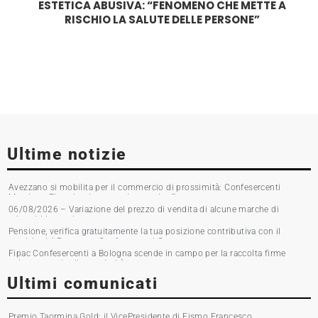
ESTETICA ABUSIVA: “FENOMENO CHE METTE A
RISCHIO LA SALUTE DELLE PERSONE”
Ultime notizie
Avezzano si mobilita per il commercio di prossimità: Confesercenti
Marsica e Fipac in piazza per la raccolta firme
06/08/2026 – Variazione del prezzo di vendita di alcune marche di
tabacchi lavorati
Pensione, verifica gratuitamente la tua posizione contributiva con il
servizio del Patronato Confesercenti Grosseto
Fipac Confesercenti a Bologna scende in campo per la raccolta firme
sul commercio di prossimità
Ultimi comunicati
Premio Taormina Gold: il VicePresidente di Fismo Francesco