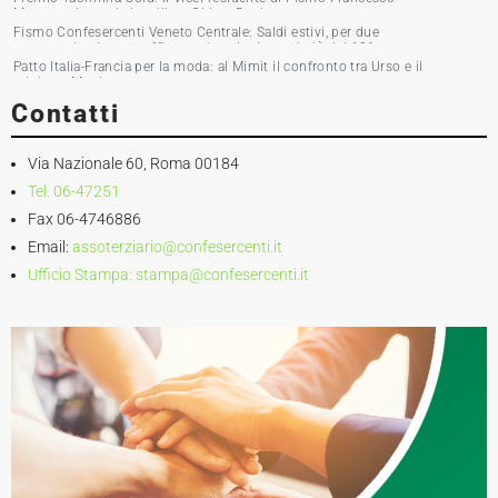
Musumeci premia la stilista Chiara Boni
Fismo Confesercenti Veneto Centrale: Saldi estivi, per due
commercianti su tre affluenza in calo. Incassi giù del 10%
Patto Italia-Francia per la moda: al Mimit il confronto tra Urso e il
ministro Martin
Contatti
Via Nazionale 60, Roma 00184
Tel. 06-47251
Fax 06-4746886
Email:
assoterziario@confesercenti.it
Ufficio Stampa:
stampa@confesercenti.it