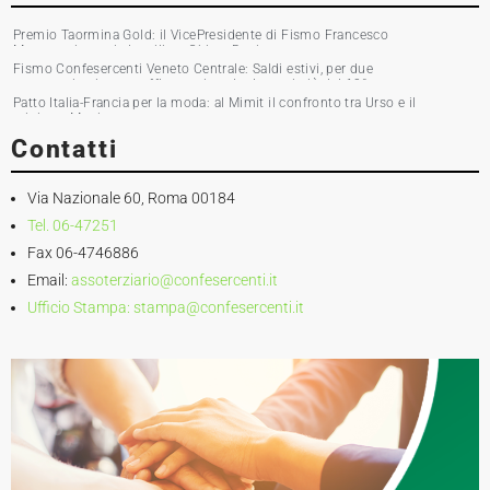
Premio Taormina Gold: il VicePresidente di Fismo Francesco
Musumeci premia la stilista Chiara Boni
Fismo Confesercenti Veneto Centrale: Saldi estivi, per due
commercianti su tre affluenza in calo. Incassi giù del 10%
Patto Italia-Francia per la moda: al Mimit il confronto tra Urso e il
ministro Martin
Contatti
Via Nazionale 60, Roma 00184
Tel. 06-47251
Fax 06-4746886
Email:
assoterziario@confesercenti.it
Ufficio Stampa:
stampa@confesercenti.it