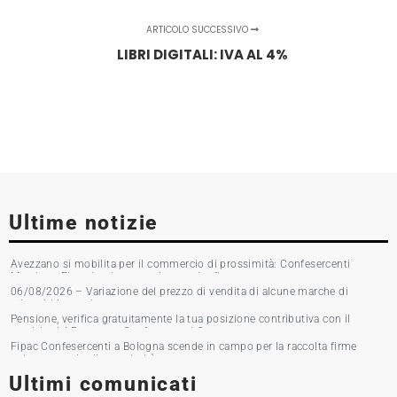
ARTICOLO SUCCESSIVO
LIBRI DIGITALI: IVA AL 4%
Ultime notizie
Avezzano si mobilita per il commercio di prossimità: Confesercenti
Marsica e Fipac in piazza per la raccolta firme
06/08/2026 – Variazione del prezzo di vendita di alcune marche di
tabacchi lavorati
Pensione, verifica gratuitamente la tua posizione contributiva con il
servizio del Patronato Confesercenti Grosseto
Fipac Confesercenti a Bologna scende in campo per la raccolta firme
sul commercio di prossimità
Ultimi comunicati