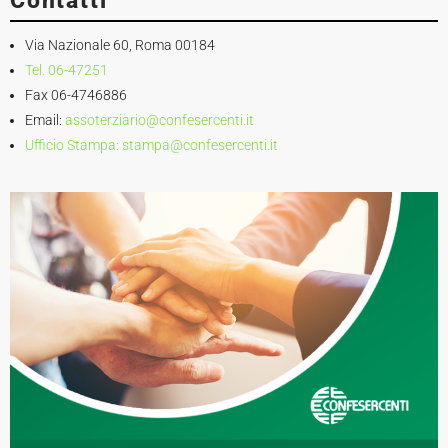
Contatti
Via Nazionale 60, Roma 00184
Tel. 06-47251
Fax 06-4746886
Email:
assoterziario@confesercenti.it
Ufficio Stampa:
stampa@confesercenti.it