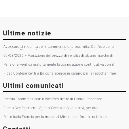
Ultime notizie
Avezzano si mobilita per il commercio di prossimità: Confesercenti
Marsica e Fipac in piazza per la raccolta firme
06/08/2026 – Variazione del prezzo di vendita di alcune marche di
tabacchi lavorati
Pensione, verifica gratuitamente la tua posizione contributiva con il
servizio del Patronato Confesercenti Grosseto
Fipac Confesercenti a Bologna scende in campo per la raccolta firme
sul commercio di prossimità
Ultimi comunicati
Premio Taormina Gold: il VicePresidente di Fismo Francesco
Musumeci premia la stilista Chiara Boni
Fismo Confesercenti Veneto Centrale: Saldi estivi, per due
commercianti su tre affluenza in calo. Incassi giù del 10%
Patto Italia-Francia per la moda: al Mimit il confronto tra Urso e il
ministro Martin