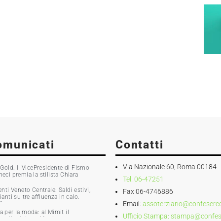
omunicati
Contatti
Via Nazionale 60, Roma 00184
old: il VicePresidente di Fismo
i premia la stilista Chiara
Tel. 06-47251
ti Veneto Centrale: Saldi estivi,
Fax 06-4746886
nti su tre affluenza in calo.
Email:
assoterziario@confesercen
0%
ia per la moda: al Mimit il
Ufficio Stampa:
stampa@confeser
 e il ministro Martin