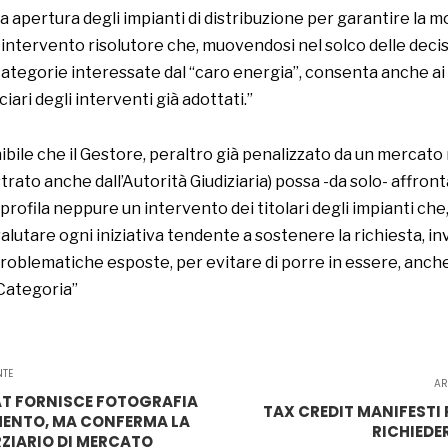
va apertura degli impianti di distribuzione per garantire la mo
 intervento risolutore che, muovendosi nel solco delle deci
ategorie interessate dal “caro energia”, consenta anche ai G
ciari degli interventi già adottati.”
nibile che il Gestore, peraltro già penalizzato da un mercato
o anche dall’Autorità Giudiziaria) possa -da solo- affront
profila neppure un intervento dei titolari degli impianti che
valutare ogni iniziativa tendente a sostenere la richiesta, in
oblematiche esposte, per evitare di porre in essere, anche i
 Categoria”
NTE
AR
AT FORNISCE FOTOGRAFIA
TAX CREDIT MANIFESTI 
AMENTO, MA CONFERMA LA
RICHIEDE
RZIARIO DI MERCATO