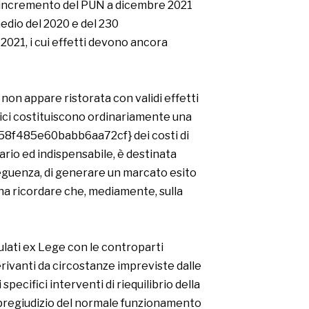
 un incremento del PUN a dicembre 2021
io del 2020 e del 230
1, i cui effetti devono ancora
on appare ristorata con validi effetti
tici costituiscono ordinariamente una
58f485e60babb6aa72cf} dei costi di
mario ed indispensabile, è destinata
seguenza, di generare un marcato esito
 pena ricordare che, mediamente, sulla
pulati ex Lege con le controparti
rivanti da circostanze impreviste dalle
pecifici interventi di riequilibrio della
e pregiudizio del normale funzionamento