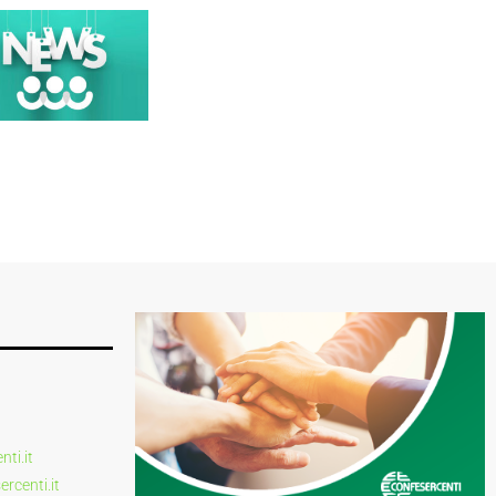
ti.it
centi.it