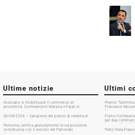
Ultime notizie
Ultimi c
Avezzano si mobilita per il commercio di
Premio Taormina G
prossimità: Confesercenti Marsica e Fipac in
Francesco Musumec
piazza per la raccolta firme
Boni
06/08/2026 – Variazione del prezzo di vendita di
Fismo Confesercen
alcune marche di tabacchi lavorati
per due commercia
Incassi giù del 1
Pensione, verifica gratuitamente la tua posizione
contributiva con il servizio del Patronato
Patto Italia-Franc
Confesercenti Grosseto
confronto tra Urso