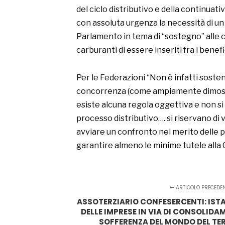
del ciclo distributivo e della continuati
con assoluta urgenza la necessità di un
Parlamento in tema di “sostegno” alle c
carburanti di essere inseriti fra i benefi
Per le Federazioni “Non è infatti soste
concorrenza (come ampiamente dimostrat
esiste alcuna regola oggettiva e non si 
processo distributivo…. si riservano di 
avviare un confronto nel merito delle pr
garantire almeno le minime tutele alla
ARTICOLO PRECEDE
ASSOTERZIARIO CONFESERCENTI: IST
DELLE IMPRESE IN VIA DI CONSOLID
SOFFERENZA DEL MONDO DEL TE