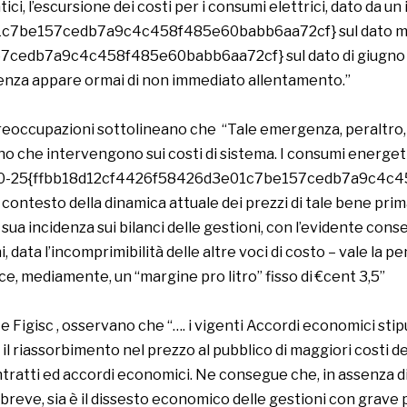
ci, l’escursione dei costi per i consumi elettrici, dato da
1c7be157cedb7a9c4c458f485e60babb6aa72cf} sul dato med
edb7a9c4c458f485e60babb6aa72cf} sul dato di giugno 202
tenza appare ormai di non immediato allentamento.”
reoccupazioni sottolineano che “Tale emergenza, peraltro, n
no che intervengono sui costi di sistema. I consumi energe
del 20-25{ffbb18d12cf4426f58426d3e01c7be157cedb7a9c4c4
l contesto della dinamica attuale dei prezzi di tale bene pri
ua incidenza sui bilanci delle gestioni, con l’evidente con
i, data l’incomprimibilità delle altre voci di costo – vale la
ce, mediamente, un “margine pro litro” fisso di €cent 3,5”
e Figisc , osservano che “…. i vigenti Accordi economici sti
l riassorbimento nel prezzo al pubblico di maggiori costi de
ntratti ed accordi economici. Ne consegue che, in assenza di s
breve, sia è il dissesto economico delle gestioni con grav