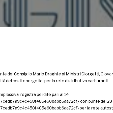
nte del Consiglio Mario Draghi e ai Ministri Giorgetti, Giova
tà dei costi energetici per la rete distributiva carburanti.
mplessiva registra perdite pari al 14
7cedb7a9c4c458f485e60babb6aa72cf}, con punte del 28
cedb7a9c4c458f485e60babb6aa72cf} per la rete autostra