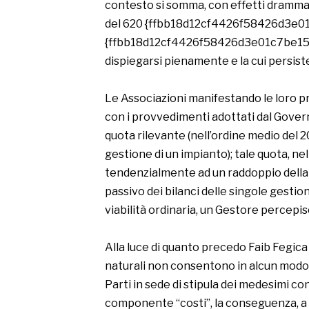
contesto si somma, con effetti drammati
del 620 {ffbb18d12cf4426f58426d3e0
{ffbb18d12cf4426f58426d3e01c7be157c
dispiegarsi pienamente e la cui persis
Le Associazioni manifestando le loro p
con i provvedimenti adottati dal Gover
quota rilevante (nell’ordine medio 
gestione di un impianto); tale quota, ne
tendenzialmente ad un raddoppio della s
passivo dei bilanci delle singole gestion
viabilità ordinaria, un Gestore percepis
Alla luce di quanto precedo Faib Fegica 
naturali non consentono in alcun modo i
Parti in sede di stipula dei medesimi co
componente “costi”, la conseguenza, a 