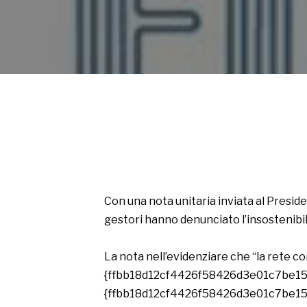
Con una nota unitaria inviata al Preside
gestori hanno denunciato l’insostenibili
La nota nell’evidenziare che “la rete co
{ffbb18d12cf4426f58426d3e01c7be15
{ffbb18d12cf4426f58426d3e01c7be157